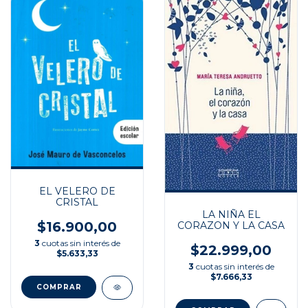
EL VELERO DE
CRISTAL
LA NIÑA EL
$16.900,00
CORAZON Y LA CASA
3
cuotas sin interés de
$22.999,00
$5.633,33
3
cuotas sin interés de
$7.666,33