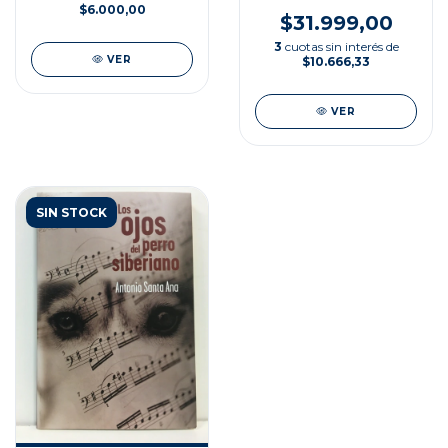
$6.000,00
$31.999,00
3
cuotas sin interés de
VER
$10.666,33
VER
SIN STOCK