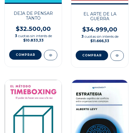
DEJA DE PENSAR
EL ARTE DE LA
TANTO
GUERRA
$32.500,00
$34.999,00
3
cuotas sin interés de
3
cuotas sin interés de
$10.833,33
$11.666,33