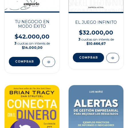
TU NEGOCIO EN
EL JUEGO INFINITO
MODO ÉXITO
$32.000,00
$42.000,00
3
cuotas sin interés de
3
cuotas sin interés de
$10.666,67
$14.000,00