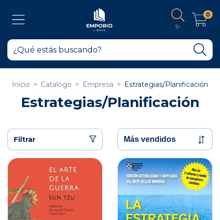
0
✨
Inicio
>
Catalogo
>
Empresa
>
Estrategias/Planificación
Estrategias/Planificación
Filtrar