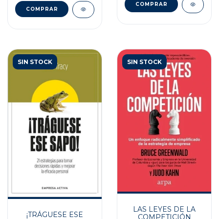
SIN STOCK
SIN STOCK
LAS LEYES DE LA
¡TRÁGUESE ESE
COMPETICIÓN