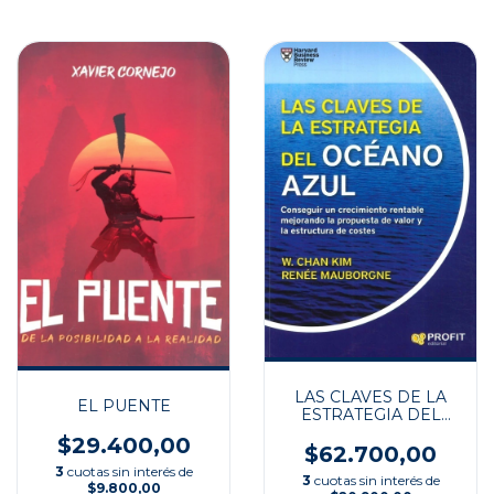
LAS CLAVES DE LA
EL PUENTE
ESTRATEGIA DEL
OCEANO AZUL
$29.400,00
$62.700,00
3
cuotas sin interés de
3
cuotas sin interés de
$9.800,00