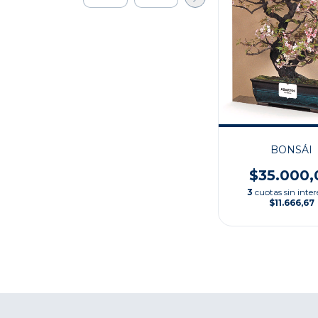
BONSÁI
$35.000,
3
cuotas sin inter
$11.666,67