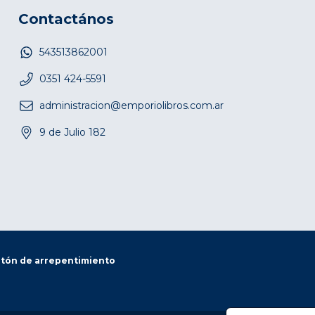
Contactános
543513862001
0351 424-5591
administracion@emporiolibros.com.ar
9 de Julio 182
tón de arrepentimiento