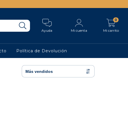
0
Ayuda
Mi cuenta
Mi carrito
cto
Política de Devolución