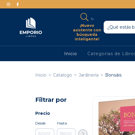
✨
¡Nuevo
asistente con
búsqueda
inteligente!
Inicio
Categorías de Libr
Inicio
>
Catalogo
>
Jardinería
>
Bonsáis
Filtrar por
Precio
Desde
Hasta