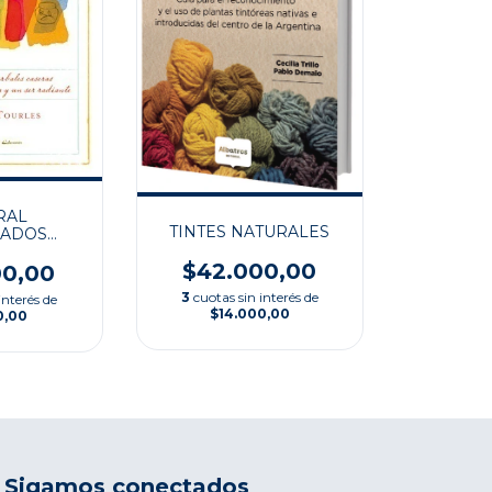
RAL
TINTES NATURALES
RADOS
 PARA EL
$42.000,00
ORPORAL
00,00
3
cuotas sin interés de
interés de
$14.000,00
0,00
Sigamos conectados