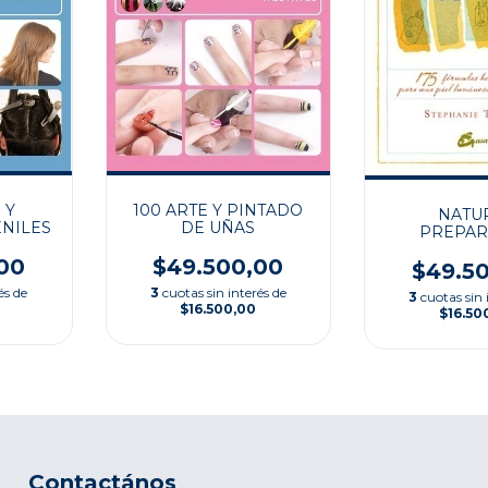
 Y
100 ARTE Y PINTADO
NATU
ENILES
DE UÑAS
PREPA
NATURALES
00
$49.500,00
CUIDADO C
$49.5
és de
3
cuotas sin interés de
3
cuotas sin 
$16.500,00
$16.50
Contactános