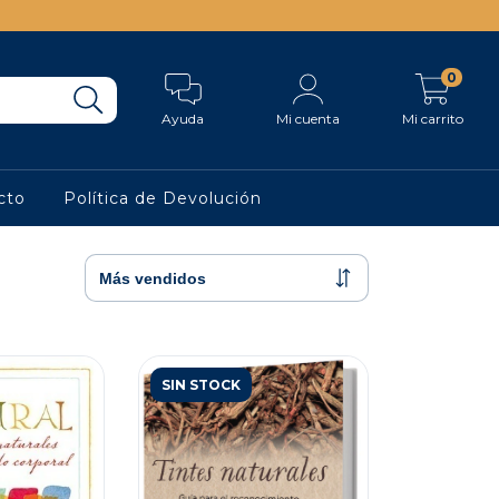
0
Ayuda
Mi cuenta
Mi carrito
cto
Política de Devolución
SIN STOCK