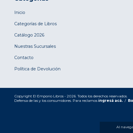
Inicio
Categorías de Libros
Catálogo 2026
Nuestras Sucursales
Contacto
Política de Devolución
Copyright El Emporio Libros - 2026. Todos los derechos reservados.
Defensa de las y los consumidores. Para reclamos
ingresá acá.
/
Bo
Al navegar