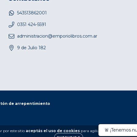
543513862001
0351 424-5591
administracion@emporiolibros.com.ar
9 de Julio 182
tón de arrepentimiento
 por este sitio
aceptás el uso de cookies
para agilizar tu experiencia de 