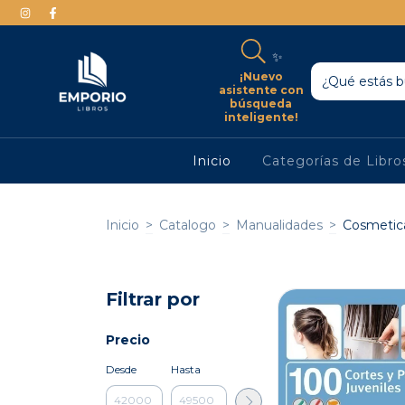
✨
¡Nuevo
asistente con
búsqueda
inteligente!
Inicio
Categorías de Libr
Inicio
>
Catalogo
>
Manualidades
>
Cosmetica
Filtrar por
Precio
Desde
Hasta