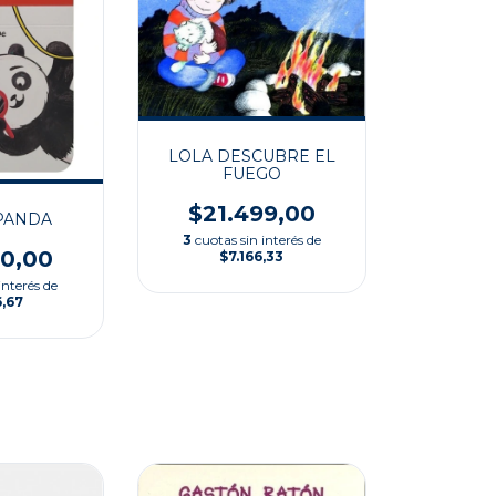
LOLA DESCUBRE EL
FUEGO
$21.499,00
PANDA
3
cuotas sin interés de
00,00
$7.166,33
interés de
6,67