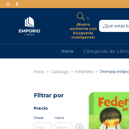
✨
¡Nuevo
asistente con
búsqueda
inteligente!
Inicio
Categorías de Libr
Inicio
>
Catalogo
>
Infantiles
>
Primera Infanc
Filtrar por
Precio
Desde
Hasta