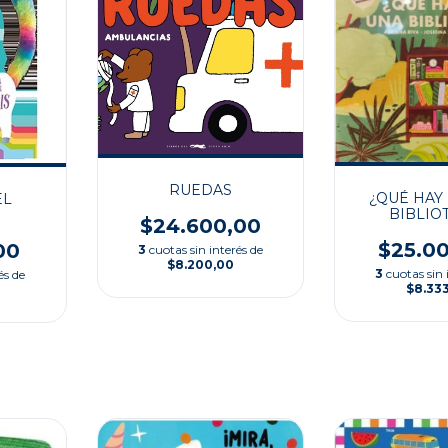
RUEDAS
¿QUÉ HAY
EL
BIBLIO
$24.600,00
$25.0
00
3
cuotas sin interés de
$8.200,00
3
cuotas sin 
és de
$8.33