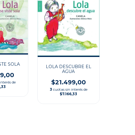
STE SOLA
LOLA DESCUBRE EL
AGUA
99,00
$21.499,00
interés de
,33
3
cuotas sin interés de
$7.166,33