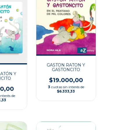
GASTON RATON Y
GASTONCITO
ATÓN Y
CITO
$19.000,00
3
cuotas sin interés de
00,00
$6.333,33
interés de
3,33