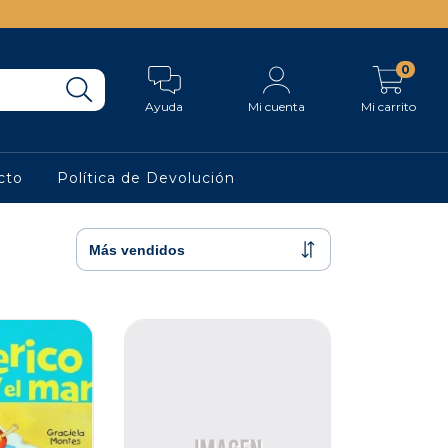
0
Ayuda
Mi cuenta
Mi carrito
cto
Política de Devolución