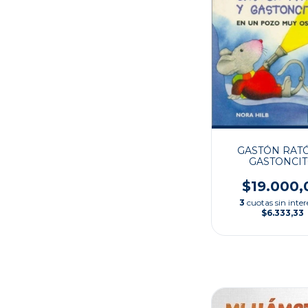
GASTÓN RAT
GASTONCI
$19.000,
3
cuotas sin inter
$6.333,33