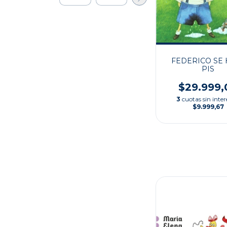
FEDERICO SE 
PIS
$29.999,
3
cuotas sin inter
$9.999,67