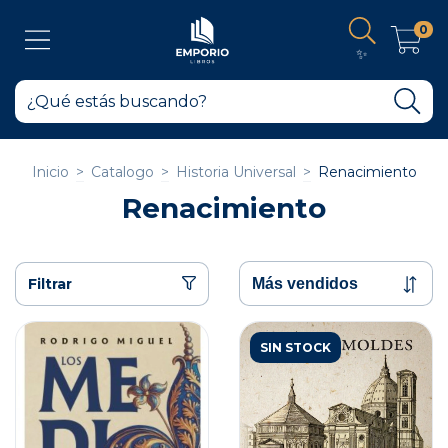
0
✨
Inicio
>
Catalogo
>
Historia Universal
>
Renacimiento
Renacimiento
Filtrar
SIN STOCK