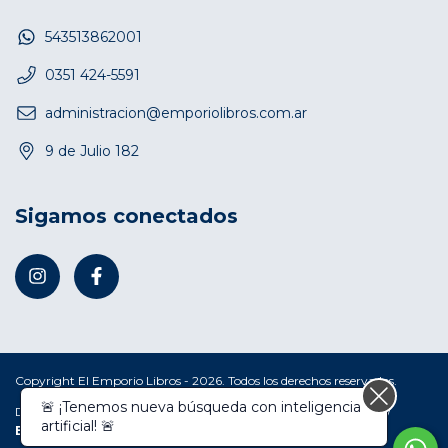
543513862001
0351 424-5591
administracion@emporiolibros.com.ar
9 de Julio 182
Sigamos conectados
Copyright El Emporio Libros - 2026. Todos los derechos reservados.
🚨 ¡Tenemos nueva búsqueda con inteligencia
Defensa de las y los consumidores. Para reclamos
ingresá acá.
/
artificial! 🚨
Botón de arrepentimiento