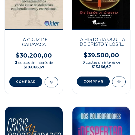
LA HISTORIA OCULTA
LA CRUZ DE
DE CRISTO Y LOS 11
CARAVACA
PASOS DE SU
INICIACIÓN
$39.500,00
$30.200,00
3
cuotas sin interés de
3
cuotas sin interés de
$13.166,67
$10.066,67