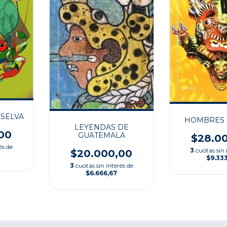
 SELVA
HOMBRES 
LEYENDAS DE
00
GUATEMALA
$28.0
és de
3
cuotas sin 
$20.000,00
$9.33
3
cuotas sin interés de
$6.666,67