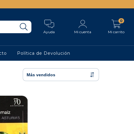
0
Ayuda
Mi cuenta
Mi carrito
cto
Política de Devolución