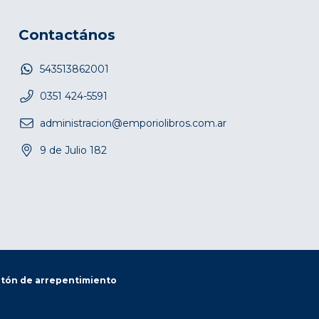
Contactános
543513862001
0351 424-5591
administracion@emporiolibros.com.ar
9 de Julio 182
tón de arrepentimiento