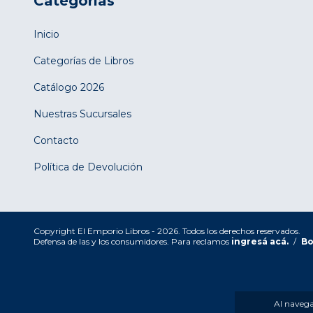
Categorías
Inicio
Categorías de Libros
Catálogo 2026
Nuestras Sucursales
Contacto
Política de Devolución
Copyright El Emporio Libros - 2026. Todos los derechos reservados.
Defensa de las y los consumidores. Para reclamos
ingresá acá.
/
Bo
Al navegar