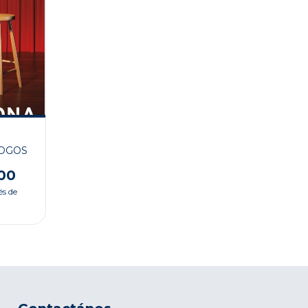
OGOS
00
és de