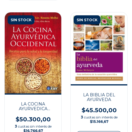
SIN STOCK
SIN STOCK
LA BIBLIA DEL
AYURVEDA
LA COCINA
AYURVEDICA
$45.500,00
OCCIDENTAL
3
cuotas sin interés de
$50.300,00
$15.166,67
3
cuotas sin interés de
$16.766,67