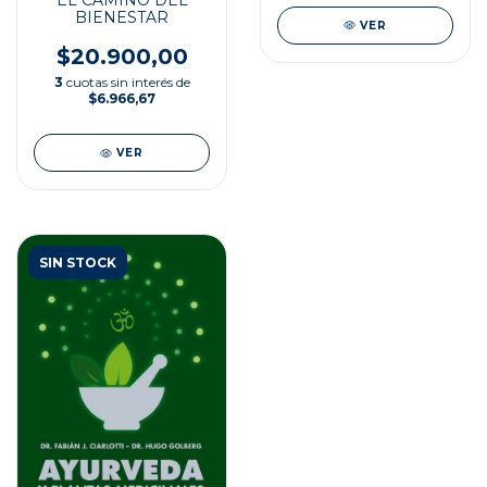
EL CAMINO DEL
BIENESTAR
VER
$20.900,00
3
cuotas sin interés de
$6.966,67
VER
SIN STOCK