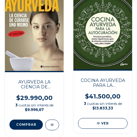
COCINA AYURVEDA
AYURVEDA LA
PARA LA
CIENCIA DE
AUTOCURACIÓN
CURARSE UNO
$41.500,00
MISMO
$29.990,00
3
cuotas sin interés de
3
cuotas sin interés de
$13.833,33
$9.996,67
VER