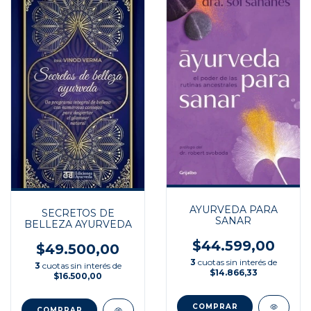
AYURVEDA PARA
SECRETOS DE
SANAR
BELLEZA AYURVEDA
$44.599,00
$49.500,00
3
cuotas sin interés de
3
cuotas sin interés de
$14.866,33
$16.500,00