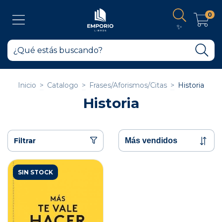
0
✨
Inicio
>
Catalogo
>
Frases/Aforismos/Citas
>
Historia
Historia
Filtrar
SIN STOCK