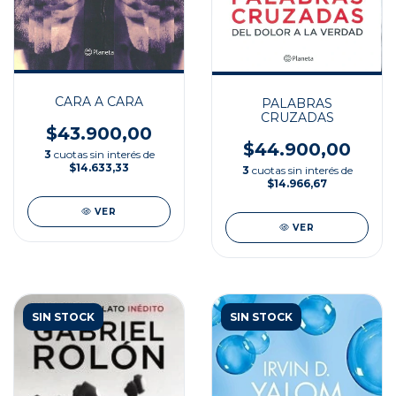
CARA A CARA
PALABRAS
CRUZADAS
$43.900,00
$44.900,00
3
cuotas sin interés de
$14.633,33
3
cuotas sin interés de
$14.966,67
VER
VER
SIN STOCK
SIN STOCK