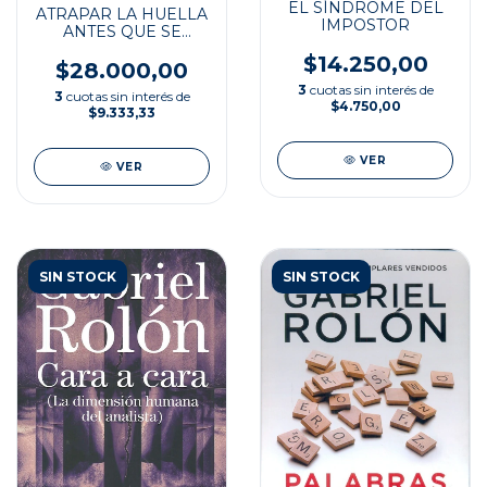
EL SÍNDROME DEL
ATRAPAR LA HUELLA
IMPOSTOR
ANTES QUE SE
DESVANEZCA
$14.250,00
$28.000,00
3
cuotas sin interés de
3
cuotas sin interés de
$4.750,00
$9.333,33
VER
VER
SIN STOCK
SIN STOCK