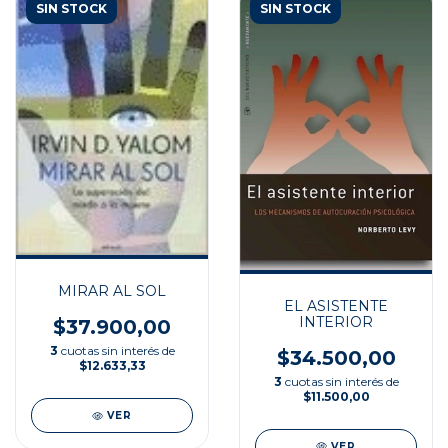
SIN STOCK
SIN STOCK
MIRAR AL SOL
EL ASISTENTE
INTERIOR
$37.900,00
3
cuotas sin interés de
$34.500,00
$12.633,33
3
cuotas sin interés de
$11.500,00
VER
VER