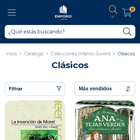
0
✨
Inicio
>
Catalogo
>
Colecciones Infanto-Juvenil
>
Clásicos
Clásicos
Filtrar