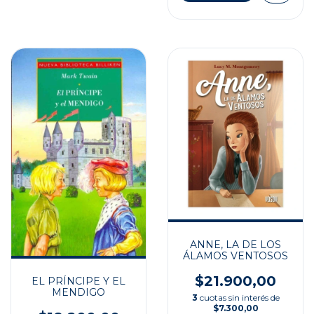
ANNE, LA DE LOS
ÁLAMOS VENTOSOS
$21.900,00
EL PRÍNCIPE Y EL
MENDIGO
3
cuotas sin interés de
$7.300,00