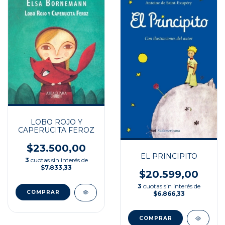
LOBO ROJO Y
CAPERUCITA FEROZ
$23.500,00
EL PRINCIPITO
3
cuotas sin interés de
$7.833,33
$20.599,00
3
cuotas sin interés de
$6.866,33