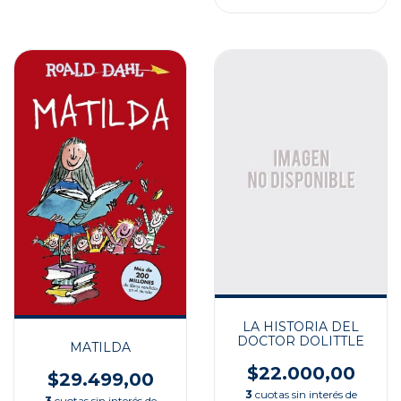
LA HISTORIA DEL
DOCTOR DOLITTLE
MATILDA
$22.000,00
$29.499,00
3
cuotas sin interés de
3
cuotas sin interés de