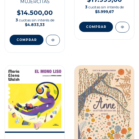
MUJERCITAS
3
cuotas sin interés de
$14.500,00
$5.999,67
3
cuotas sin interés de
$4.833,33