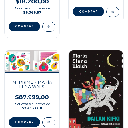
$18.200,00
3
cuotas sin interés de
$6.066,67
MI PRIMER MARÍA
ELENA WALSH
$87.999,00
3
cuotas sin interés de
$29.333,00