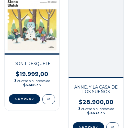
DON FRESQUETE
$19.999,00
3
cuotas sin interés de
$6.666,33
ANNE, Y LA CASA DE
LOS SUEÑOS
$28.900,00
3
cuotas sin interés de
$9.633,33