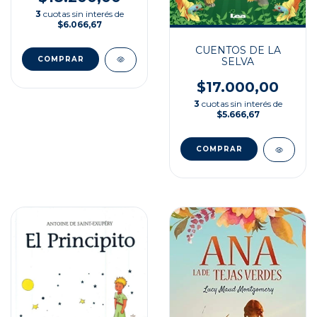
3
cuotas sin interés de
$6.066,67
CUENTOS DE LA
SELVA
$17.000,00
3
cuotas sin interés de
$5.666,67