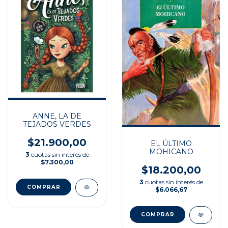
ANNE, LA DE
TEJADOS VERDES
$21.900,00
EL ÚLTIMO
MOHICANO
3
cuotas sin interés de
$7.300,00
$18.200,00
3
cuotas sin interés de
$6.066,67