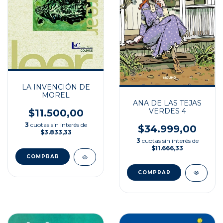
LA INVENCIÓN DE
MOREL
ANA DE LAS TEJAS
VERDES 4
$11.500,00
3
cuotas sin interés de
$34.999,00
$3.833,33
3
cuotas sin interés de
$11.666,33