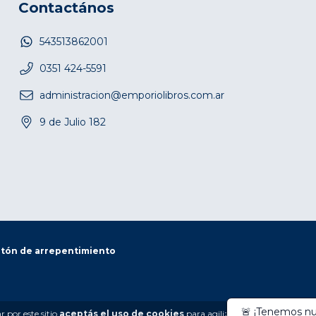
Contactános
543513862001
0351 424-5591
administracion@emporiolibros.com.ar
9 de Julio 182
tón de arrepentimiento
 por este sitio
aceptás el uso de cookies
para agilizar tu experiencia de 