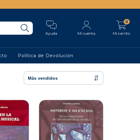
0
Ayuda
Mi cuenta
Mi carrito
cto
Política de Devolución