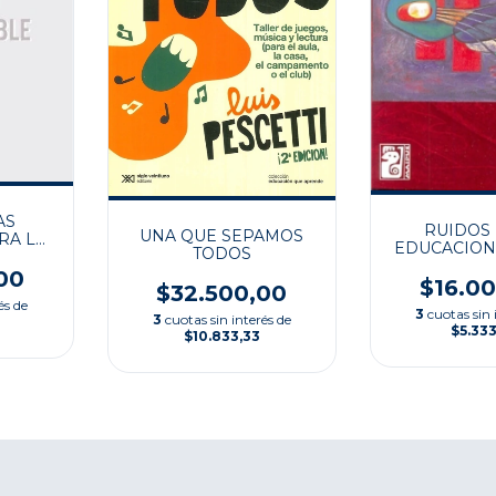
AS
RUIDOS 
UNA QUE SEPAMOS
RA LA
EDUCACION
TODOS
SICAL
ÍAS 2
00
$16.0
$32.500,00
és de
3
cuotas sin 
3
cuotas sin interés de
$5.333
$10.833,33