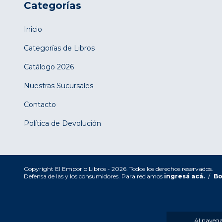
Categorías
Inicio
Categorías de Libros
Catálogo 2026
Nuestras Sucursales
Contacto
Política de Devolución
Copyright El Emporio Libros - 2026. Todos los derechos reservados.
Defensa de las y los consumidores. Para reclamos
ingresá acá.
/
Bo
Al navegar