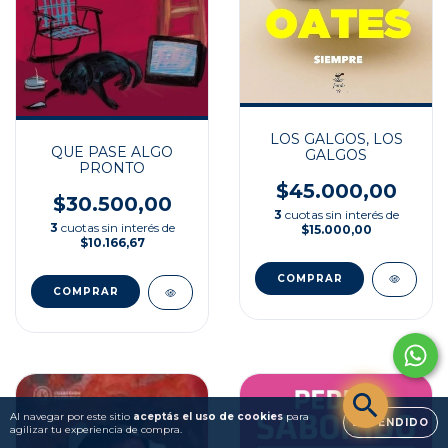
LOS GALGOS, LOS
QUE PASE ALGO
GALGOS
PRONTO
$45.000,00
$30.500,00
3
cuotas sin interés de
3
cuotas sin interés de
$15.000,00
$10.166,67
Al navegar por este sitio
aceptás el uso de cookies
para
ENTENDIDO
agilizar tu experiencia de compra.