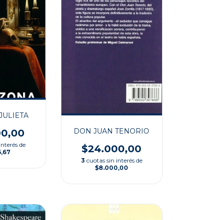
JULIETA
DON JUAN TENORIO
00,00
interés de
$24.000,00
6,67
3
cuotas sin interés de
$8.000,00