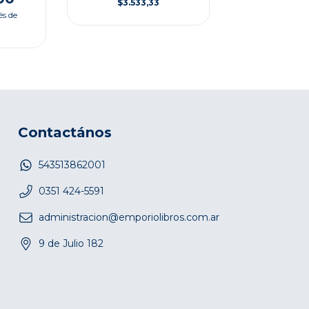
$3.533,33
és de
Contactános
543513862001
0351 424-5591
administracion@emporiolibros.com.ar
9 de Julio 182