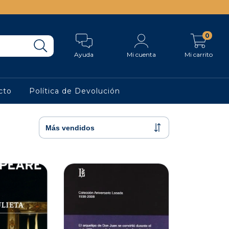
0
Ayuda
Mi cuenta
Mi carrito
cto
Política de Devolución