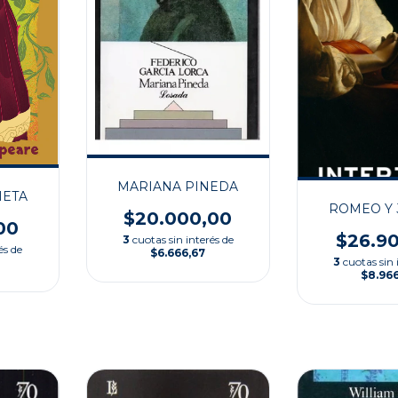
MARIANA PINEDA
IETA
ROMEO Y 
$20.000,00
00
$26.9
3
cuotas sin interés de
és de
$6.666,67
3
cuotas sin 
$8.96