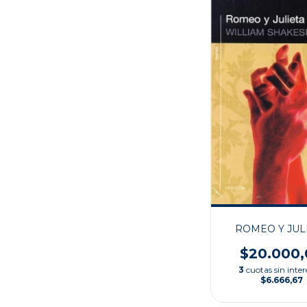
ROMEO Y JUL
$20.000,
3
cuotas sin inter
$6.666,67