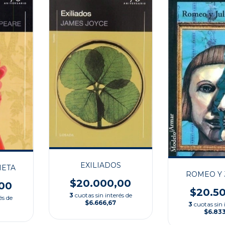
EXILIADOS
IETA
ROMEO Y 
$20.000,00
00
$20.5
3
cuotas sin interés de
és de
$6.666,67
3
cuotas sin 
$6.83