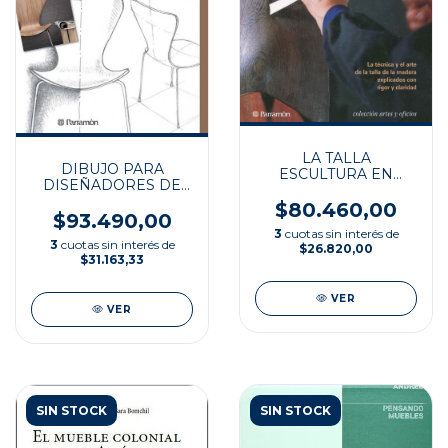
LA TALLA
DIBUJO PARA
ESCULTURA EN
DISEÑADORES DE
MADERA ARTES Y
MUEBLES
OFI
$80.460,00
$93.490,00
3
cuotas sin interés de
3
cuotas sin interés de
$26.820,00
$31.163,33
VER
VER
SIN STOCK
SIN STOCK