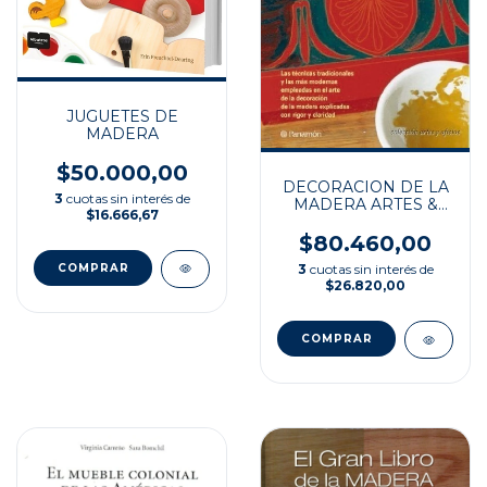
JUGUETES DE
MADERA
$50.000,00
DECORACION DE LA
3
cuotas sin interés de
MADERA ARTES &
$16.666,67
OFICIOS
$80.460,00
3
cuotas sin interés de
$26.820,00