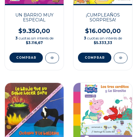
UN BARRIO MUY
¡CUMPLEAÑOS
ESPECIAL
SORPRESA!
$9.350,00
$16.000,00
3
cuotas sin interés de
3
cuotas sin interés de
$3.116,67
$5.333,33