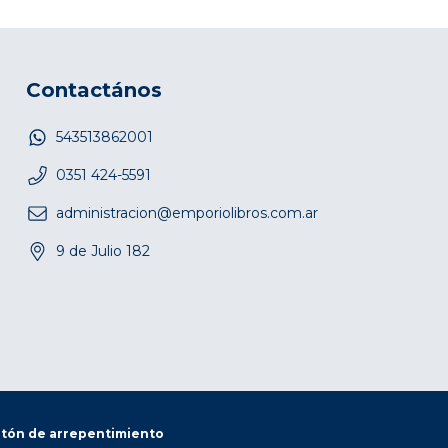
Contactános
543513862001
0351 424-5591
administracion@emporiolibros.com.ar
9 de Julio 182
tón de arrepentimiento