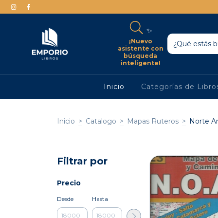
✨
¡Nuevo
asistente con
búsqueda
inteligente!
Inicio
Categorías de Libr
Inicio
>
Catalogo
>
Mapas Ruteros
>
Norte A
Filtrar por
Precio
Desde
Hasta