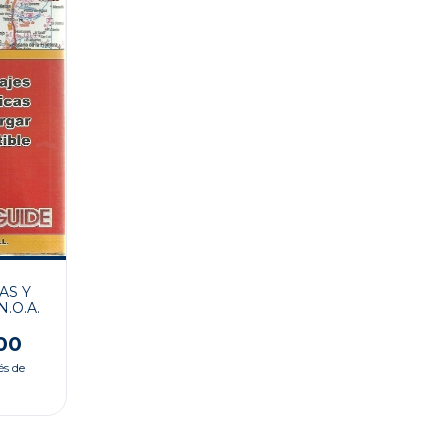
AS Y
.O.A.
00
és de