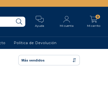
0
Ayuda
Mi cuenta
Mi carrito
cto
Política de Devolución