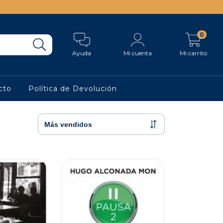
0
Ayuda
Mi cuenta
Mi carrito
cto
Política de Devolución