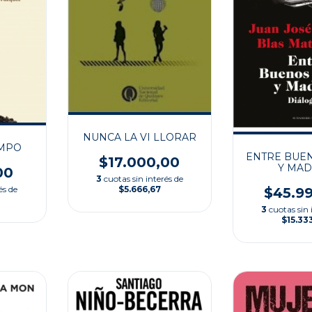
NUNCA LA VI LLORAR
AMPO
ENTRE BUEN
$17.000,00
Y MAD
00
3
cuotas sin interés de
$5.666,67
és de
$45.9
3
cuotas sin 
$15.33