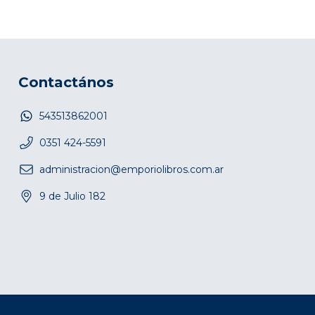
Contactános
543513862001
0351 424-5591
administracion@emporiolibros.com.ar
9 de Julio 182