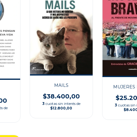
MAILS
MUJERES 
$38.400,00
$25.2
00
3
cuotas sin interés de
3
cuotas sin 
és de
$12.800,00
$8.40