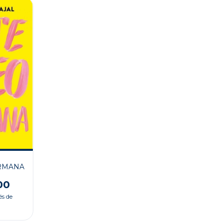
ERMANA
00
és de