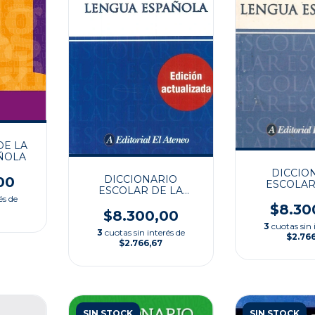
DE LA
ÑOLA
DICCIO
DICCIONARIO
00
ESCOLAR
ESCOLAR DE LA
LENGUA E
és de
LENGUA ESPAÑOLA
$8.30
$8.300,00
3
cuotas sin 
3
cuotas sin interés de
$2.76
$2.766,67
SIN STOCK
SIN STOCK