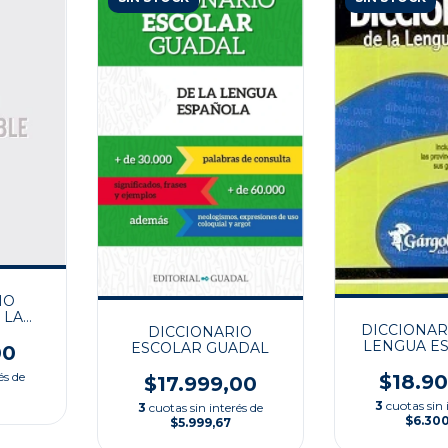
IO
 LA
DICCIONAR
DICCIONARIO
ÑOLA
LENGUA E
ESCOLAR GUADAL
00
és de
$18.9
$17.999,00
3
cuotas sin 
3
cuotas sin interés de
$6.30
$5.999,67