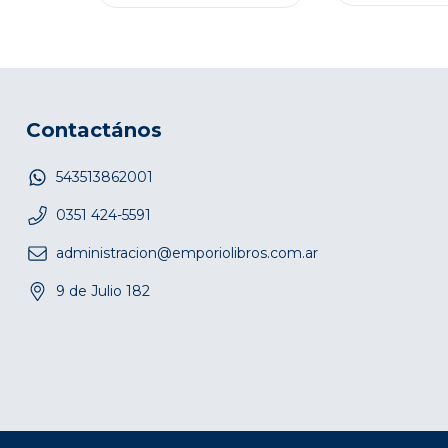
Contactános
543513862001
0351 424-5591
administracion@emporiolibros.com.ar
9 de Julio 182