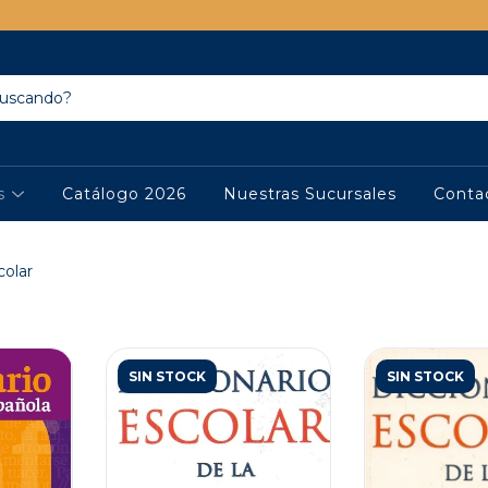
os
Catálogo 2026
Nuestras Sucursales
Conta
colar
SIN STOCK
SIN STOCK