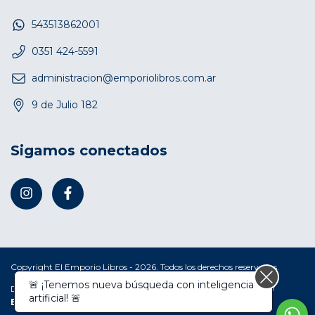
543513862001
0351 424-5591
administracion@emporiolibros.com.ar
9 de Julio 182
Sigamos conectados
Copyright El Emporio Libros - 2026. Todos los derechos reservados.
🚨 ¡Tenemos nueva búsqueda con inteligencia
Defensa de las y los consumidores. Para reclamos
ingresá acá.
/
artificial! 🚨
Botón de arrepentimiento