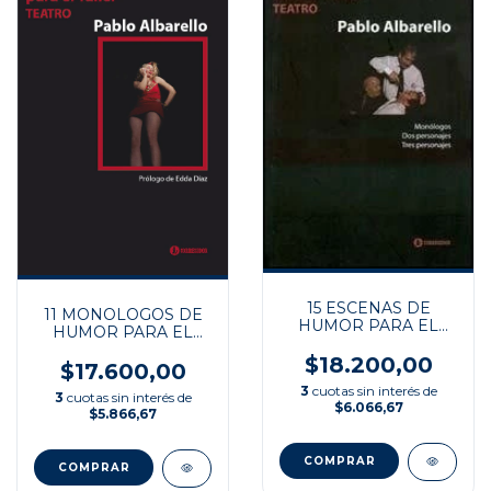
15 ESCENAS DE
11 MONOLOGOS DE
HUMOR PARA EL
HUMOR PARA EL
TALLER
TALLER
$18.200,00
$17.600,00
3
cuotas sin interés de
3
cuotas sin interés de
$6.066,67
$5.866,67