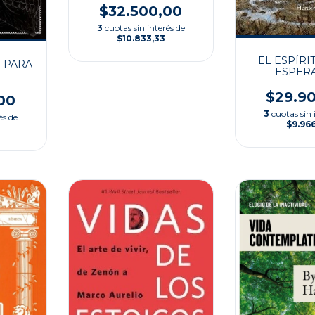
$32.500,00
3
cuotas sin interés de
$10.833,33
EL ESPÍRI
 PARA
ESPER
O
$29.9
00
3
cuotas sin 
és de
$9.96