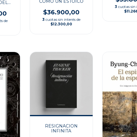
COMO UN ESTOICO
DEL
3
cuotas sin 
$36.900,00
$11.26
00
3
cuotas sin interés de
és de
$12.300,00
RESIGNACION
INFINITA