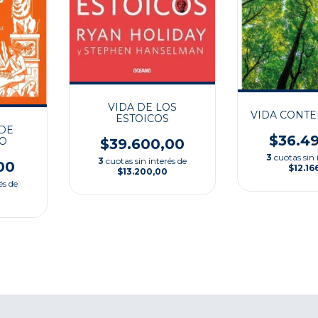
VIDA DE LOS
VIDA CONTE
ESTOICOS
 DE
$36.4
MO
$39.600,00
3
cuotas sin 
3
cuotas sin interés de
00
$12.16
$13.200,00
és de