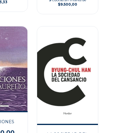
3,33
$9.500,00
IONES
00,00