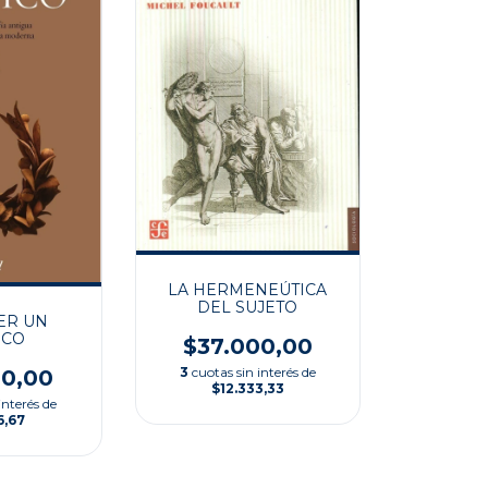
LA HERMENEÚTICA
DEL SUJETO
ER UN
ICO
$37.000,00
3
cuotas sin interés de
00,00
$12.333,33
interés de
6,67