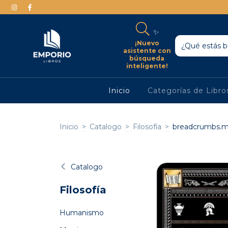
✨
¡Nuevo
asistente con
búsqueda
inteligente!
Inicio
Categorías de Libr
Inicio
>
Catalogo
>
Filosofía
>
breadcrumbs.m
Catalogo
Filosofía
Humanismo