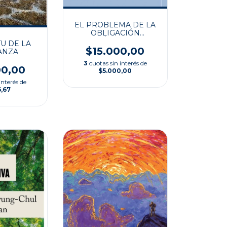
EL PROBLEMA DE LA
OBLIGACIÓN
POLÍTICA: UNA
TU DE LA
INTRODUCCIÓN
$15.000,00
ANZA
3
cuotas sin interés de
00,00
$5.000,00
interés de
6,67