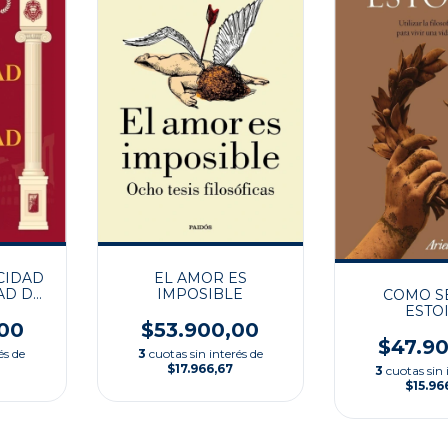
EL AMOR ES
CIDAD
IMPOSIBLE
AD DE
COMO S
ESTO
$53.900,00
00
$47.9
3
cuotas sin interés de
és de
$17.966,67
3
cuotas sin 
$15.96