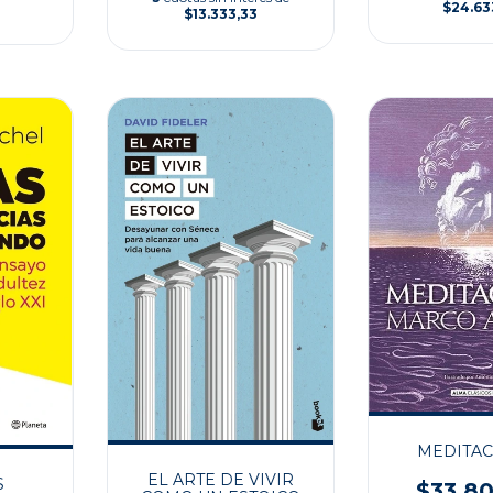
$24.63
$13.333,33
MEDITAC
EL ARTE DE VIVIR
S
$33.8