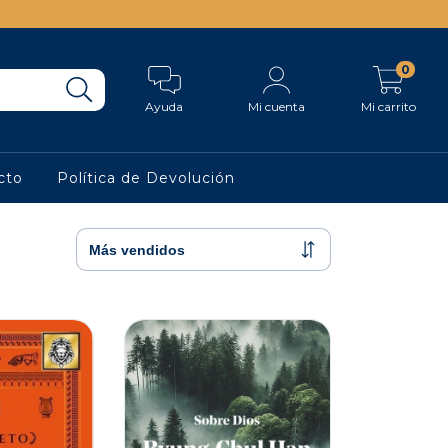
0
Ayuda
Mi cuenta
Mi carrito
cto
Política de Devolución