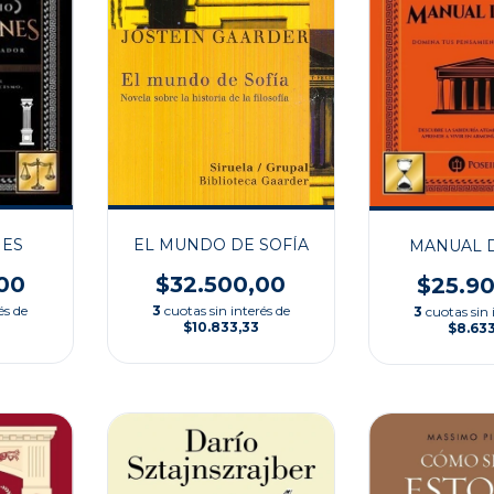
EL MUNDO DE SOFÍA
NES
MANUAL D
$32.500,00
00
$25.9
3
cuotas sin interés de
és de
3
cuotas sin 
$10.833,33
$8.63