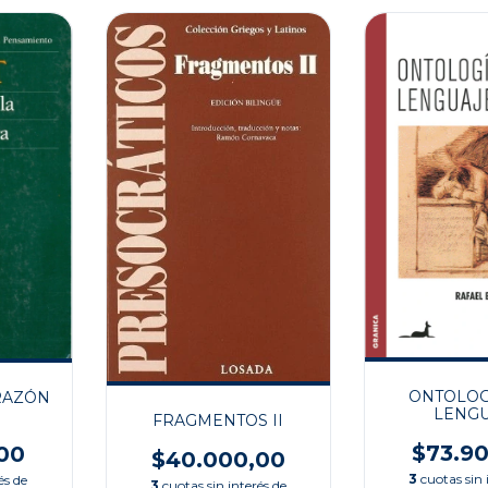
ONTOLOG
 RAZÓN
LENGU
FRAGMENTOS II
$73.9
00
$40.000,00
3
cuotas sin 
és de
3
cuotas sin interés de