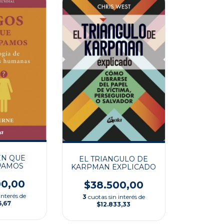
EN QUE
EL TRIANGULO DE
PAMOS
KARPMAN EXPLICADO
00,00
$38.500,00
interés de
3
cuotas sin interés de
6,67
$12.833,33