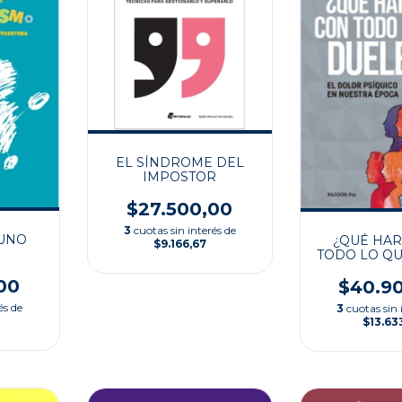
EL SÍNDROME DEL
IMPOSTOR
$27.500,00
3
cuotas sin interés de
 UNO
¿QUÉ HAR
$9.166,67
TODO LO QU
00
$40.9
és de
3
cuotas sin 
$13.63