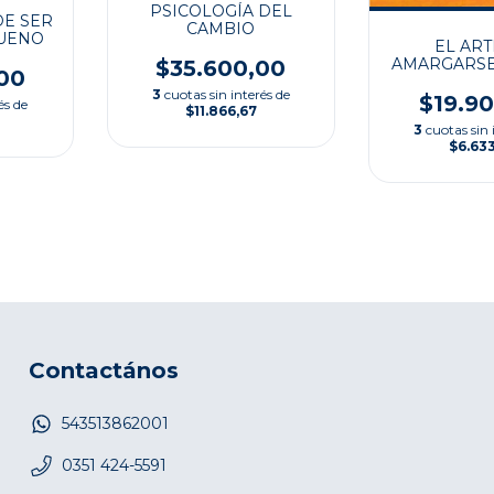
PSICOLOGÍA DEL
DE SER
CAMBIO
UENO
EL ART
AMARGARSE 
$35.600,00
00
3
cuotas sin interés de
$19.9
és de
$11.866,67
3
cuotas sin 
$6.63
Contactános
543513862001
0351 424-5591