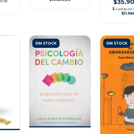
$35.9
és de
3
cuotas sin 
$11.96
SIN STOCK
SIN STOCK