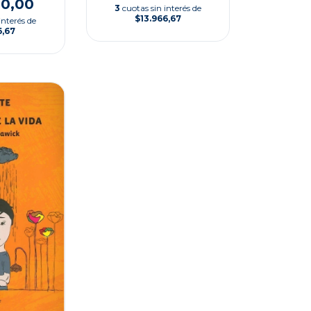
00,00
3
cuotas sin interés de
$13.966,67
interés de
6,67