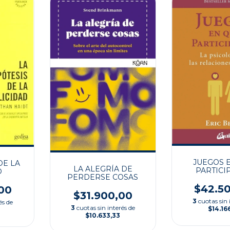
JUEGOS 
DE LA
LA ALEGRÍA DE
PARTICI
D
PERDERSE COSAS
$42.5
00
$31.900,00
3
cuotas sin 
és de
3
cuotas sin interés de
$14.16
$10.633,33