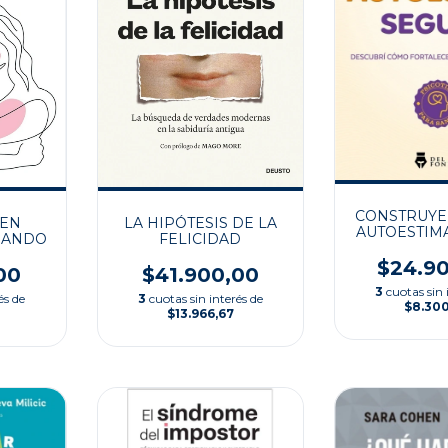
CONSTRUY
LA HIPÓTESIS DE LA
IEN
AUTOESTIM
FELICIDAD
RANDO
$24.9
$41.900,00
00
3
cuotas sin 
3
cuotas sin interés de
és de
$8.30
$13.966,67