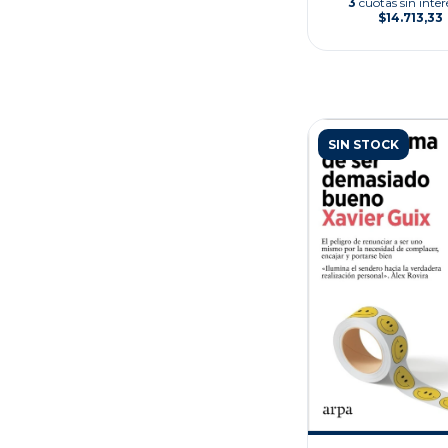
3
cuotas sin inter
$14.713,33
SIN STOCK