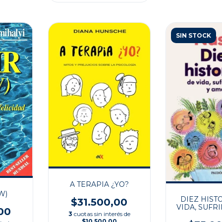
SIN STOCK
A TERAPIA ¿YO?
W)
DIEZ HIST
$31.500,00
VIDA, SUFR
00
3
cuotas sin interés de
AM
$10.500,00