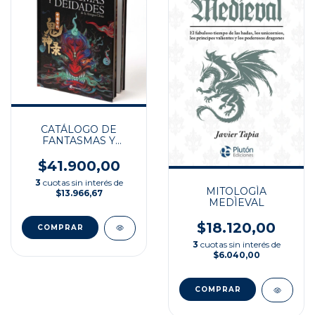
CATÁLOGO DE
FANTASMAS Y
DEIDADES DE LA
ANTIGUA CHINA
$41.900,00
3
cuotas sin interés de
MITOLOGÌA
$13.966,67
MEDÌEVAL
$18.120,00
3
cuotas sin interés de
$6.040,00