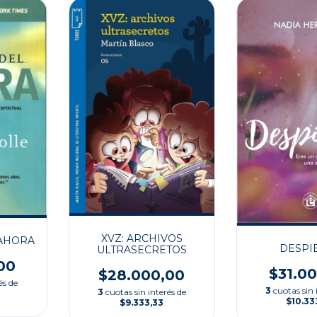
XVZ: ARCHIVOS
 AHORA
DESPI
ULTRASECRETOS
00
$31.0
$28.000,00
és de
3
cuotas sin 
3
cuotas sin interés de
$10.33
$9.333,33