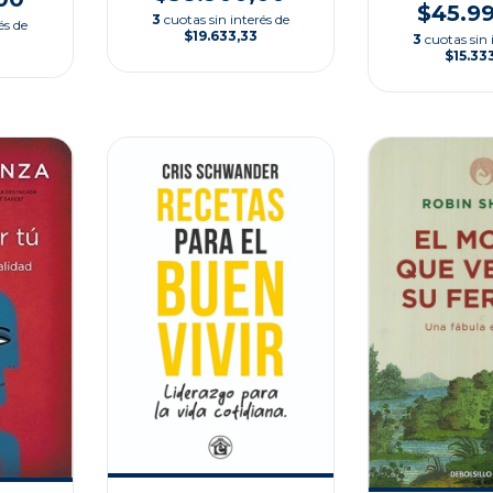
$45.9
3
cuotas sin interés de
és de
$19.633,33
3
cuotas sin 
$15.33