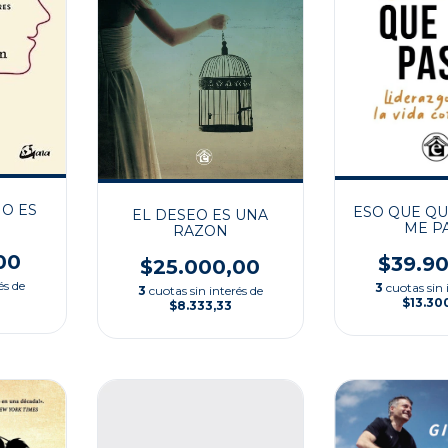
O ES
ESO QUE QU
EL DESEO ES UNA
ME P
RAZON
00
$39.9
$25.000,00
és de
3
cuotas sin 
3
cuotas sin interés de
$13.30
$8.333,33