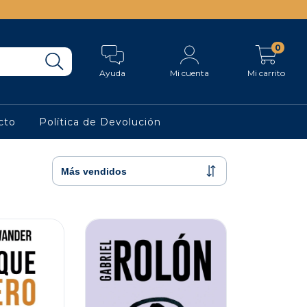
0
Ayuda
Mi cuenta
Mi carrito
cto
Política de Devolución