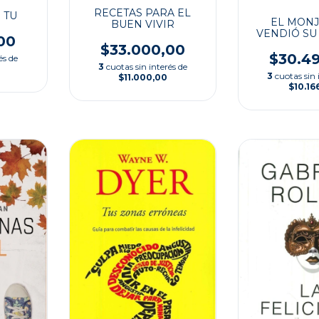
RECETAS PARA EL
 TU
EL MONJ
BUEN VIVIR
VENDIÓ SU
00
$33.000,00
$30.4
és de
3
cuotas sin interés de
3
cuotas sin 
$11.000,00
$10.16