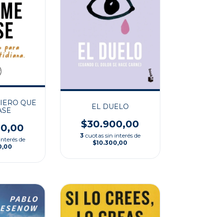
IERO QUE
EL DUELO
ASE
$30.900,00
00,00
3
cuotas sin interés de
interés de
$10.300,00
0,00