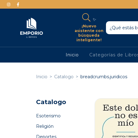
✨
¡Nuevo
asistente con
búsqueda
inteligente!
Inicio
Categorías de Libr
Inicio
>
Catalogo
>
breadcrumbs.juridicos
Catalogo
Esoterismo
Religión
Deportes