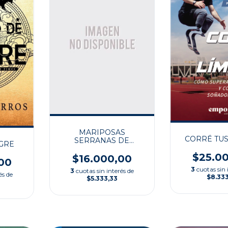
MARIPOSAS
CORRÉ TUS
SERRANAS DE
NGRE
ARGENTINA CENTR II
$25.0
$16.000,00
00
3
cuotas sin 
3
cuotas sin interés de
és de
$8.33
$5.333,33