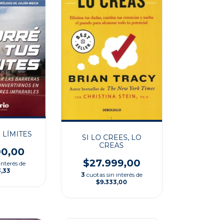
 LÍMITES
SI LO CREES, LO
CREAS
00,00
$27.999,00
interés de
3,33
3
cuotas sin interés de
$9.333,00