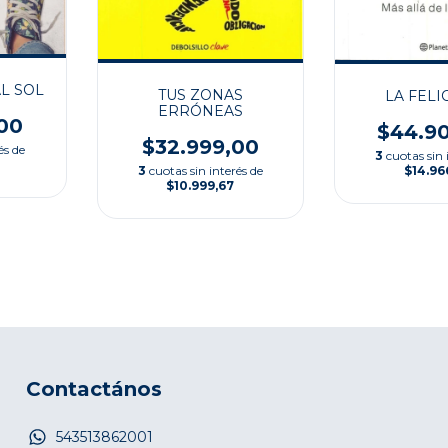
L SOL
TUS ZONAS
LA FELI
ERRÓNEAS
00
$44.9
$32.999,00
és de
3
cuotas sin 
$14.96
3
cuotas sin interés de
$10.999,67
Contactános
543513862001