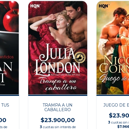
 TUS
TRAMPA A UN
JUEGO DE 
S
CABALLERO
$23.9
00
$23.900,00
3
cuotas sin 
$7.966
és de
3
cuotas sin interés de