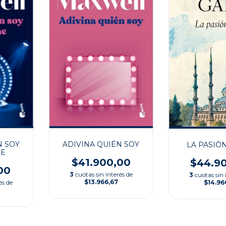
N SOY
ADIVINA QUIÉN SOY
LA PASIÓ
HE
$41.900,00
$44.9
00
3
cuotas sin interés de
3
cuotas sin 
$13.966,67
és de
$14.96