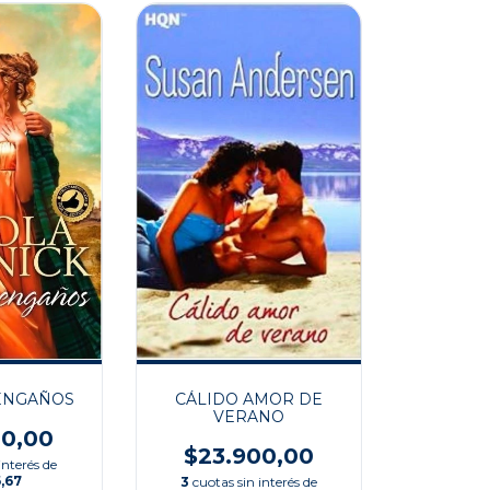
ENGAÑOS
CÁLIDO AMOR DE
VERANO
00,00
$23.900,00
interés de
,67
3
cuotas sin interés de