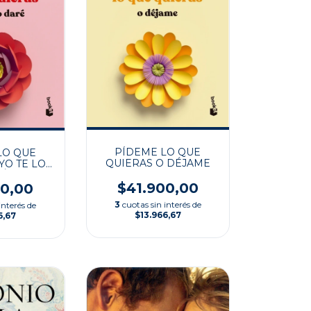
PÍDEME LO QUE
LO QUE
QUIERAS O DÉJAME
YO TE LO
RÉ
$41.900,00
00,00
3
cuotas sin interés de
interés de
$13.966,67
6,67