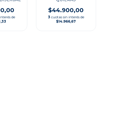
00,00
$44.900,00
interés de
3
cuotas sin interés de
3,33
$14.966,67