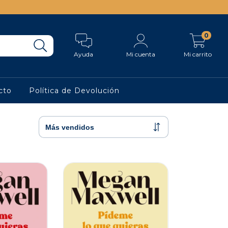
0
Ayuda
Mi cuenta
Mi carrito
cto
Política de Devolución