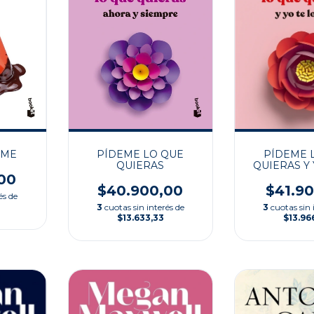
EME
PÍDEME LO QUE
PÍDEME 
QUIERAS
QUIERAS Y 
DA
00
$40.900,00
$41.9
és de
3
cuotas sin interés de
3
cuotas sin 
$13.633,33
$13.96