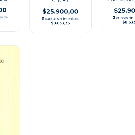
CLICHY
00
$25.9
$25.900,00
és de
3
cuotas sin 
3
cuotas sin interés de
$8.63
$8.633,33