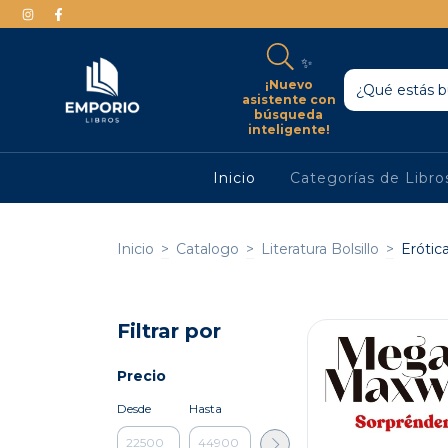
✨
¡Nuevo
asistente con
búsqueda
inteligente!
Inicio
Categorías de Libr
Inicio
>
Catalogo
>
Literatura Bolsillo
>
Erótic
Filtrar por
Precio
Desde
Hasta