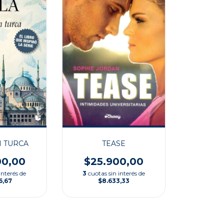
TEASE
N TURCA
$25.900,00
00,00
3
cuotas sin interés de
interés de
$8.633,33
6,67