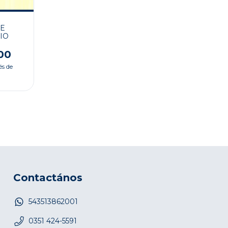
DE
IO
00
és de
Contactános
543513862001
0351 424-5591