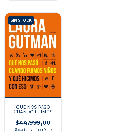
SIN STOCK
QUÉ NOS PASÓ
CUANDO FUIMOS
NIÑOS Y QUÉ
HICIMOS CON ESO
$44.999,00
3
cuotas sin interés de