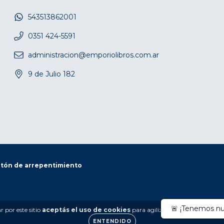
543513862001
0351 424-5591
administracion@emporiolibros.com.ar
9 de Julio 182
tón de arrepentimiento
 por este sitio
aceptás el uso de cookies
para agilizar tu experiencia de 
ENTENDIDO