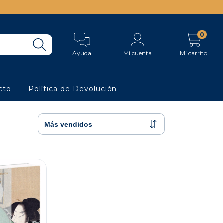
0
Ayuda
Mi cuenta
Mi carrito
cto
Política de Devolución