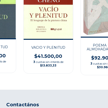
POEMA 
ITUD
VACIO Y PLENITUD
ALMOHADA 
HISTO
00
$41.500,00
$92.9
és de
3
cuotas sin interés de
3
cuotas sin 
$13.833,33
$30.96
Contactános