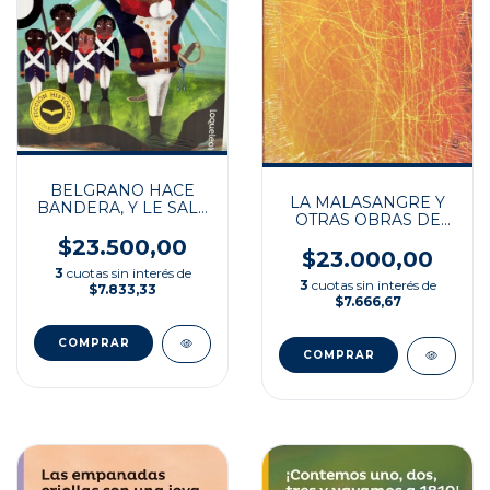
BELGRANO HACE
LA MALASANGRE Y
BANDERA, Y LE SALE
OTRAS OBRAS DE
DE PRIMERA
TEATRO LO
$23.500,00
$23.000,00
3
cuotas sin interés de
3
cuotas sin interés de
$7.833,33
$7.666,67