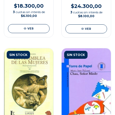
MARIQUITA
SÁNCHEZ DE
$18.300,00
$24.300,00
THOMPSON
3
cuotas sin interés de
3
cuotas sin interés de
$6.100,00
$8.100,00
VER
VER
SIN STOCK
SIN STOCK