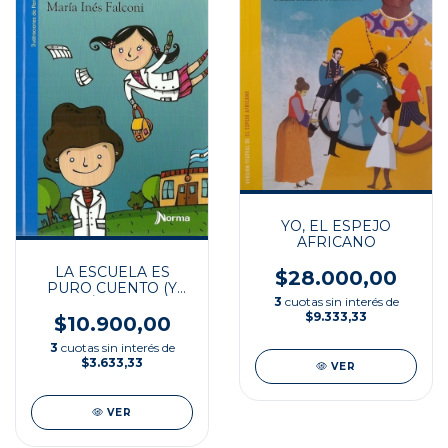
YO, EL ESPEJO
AFRICANO
LA ESCUELA ES
$28.000,00
PURO CUENTO (Y
3
cuotas sin interés de
TAMBIÉN UN POCO
$9.333,33
DE TEATRO)
$10.900,00
3
cuotas sin interés de
$3.633,33
VER
VER