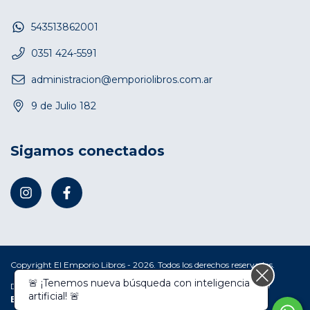
543513862001
0351 424-5591
administracion@emporiolibros.com.ar
9 de Julio 182
Sigamos conectados
Copyright El Emporio Libros - 2026. Todos los derechos reservados.
🚨 ¡Tenemos nueva búsqueda con inteligencia
Defensa de las y los consumidores. Para reclamos
ingresá acá.
/
artificial! 🚨
Botón de arrepentimiento