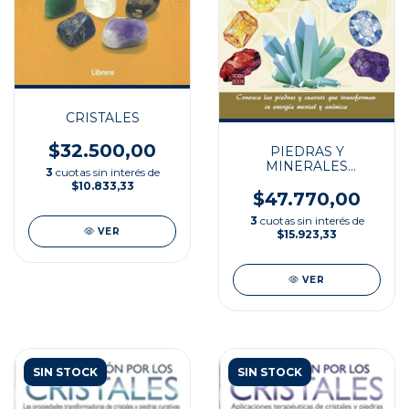
CRISTALES
$32.500,00
PIEDRAS Y
MINERALES
3
cuotas sin interés de
CURATIVOS
$10.833,33
$47.770,00
3
cuotas sin interés de
VER
$15.923,33
VER
SIN STOCK
SIN STOCK