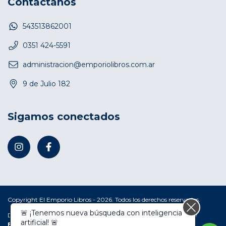
Contactános
543513862001
0351 424-5591
administracion@emporiolibros.com.ar
9 de Julio 182
Sigamos conectados
Copyright El Emporio Libros - 2026. Todos los derechos reservados.
🚨 ¡Tenemos nueva búsqueda con inteligencia
Defensa de las y los consumidores. Para reclamos
ingresá acá.
/
artificial! 🚨
Botón de arrepentimiento