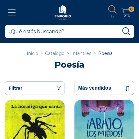
0
✨
Inicio
>
Catalogo
>
Infantiles
>
Poesía
Poesía
Filtrar