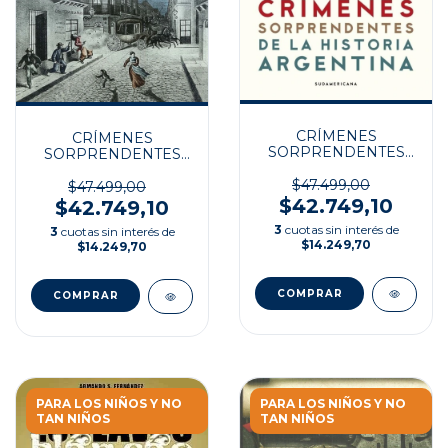
CRÍMENES
CRÍMENES
SORPRENDENTES
SORPRENDENTES
DE LA HISTORIA
DE LA HISTORIA
ARGENTINA
$47.499,00
ARGENTINA II
$47.499,00
$42.749,10
$42.749,10
3
cuotas sin interés de
3
cuotas sin interés de
$14.249,70
$14.249,70
PARA LOS NIÑOS Y NO
PARA LOS NIÑOS Y NO
TAN NIÑOS
TAN NIÑOS