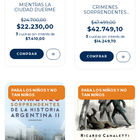
MIENTRAS LA
CRIMENES
CIUDAD DUERME
SORPRENDENTES
EN EL VATICANO
$24.700,00
$47.499,00
$22.230,00
$42.749,10
3
cuotas sin interés de
3
cuotas sin interés de
$7.410,00
$14.249,70
PARA LOS NIÑOS Y NO
PARA LOS NIÑOS Y NO
TAN NIÑOS
TAN NIÑOS