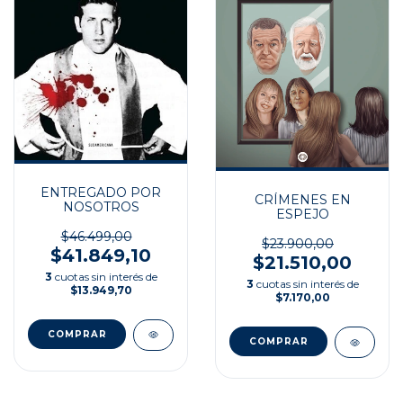
ENTREGADO POR
CRÍMENES EN
NOSOTROS
ESPEJO
$46.499,00
$23.900,00
$41.849,10
$21.510,00
3
cuotas sin interés de
3
cuotas sin interés de
$13.949,70
$7.170,00