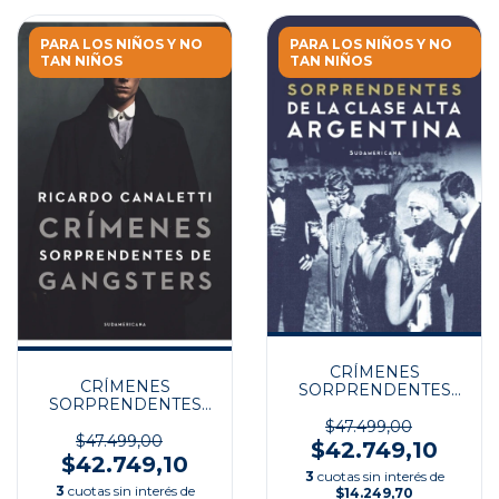
PARA LOS NIÑOS Y NO
PARA LOS NIÑOS Y NO
TAN NIÑOS
TAN NIÑOS
CRÍMENES
CRÍMENES
SORPRENDENTES
SORPRENDENTES
DE LA CLASE ALTA
DE GANGSTERS
ARGENTINA
$47.499,00
$47.499,00
$42.749,10
$42.749,10
3
cuotas sin interés de
3
cuotas sin interés de
$14.249,70