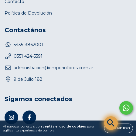
Contacto
Política de Devolución
Contactános
543513862001
0351 424-5591
administracion@emporiolibros.com.ar
9 de Julio 182
Sigamos conectados
Al navegar por este sitio
aceptás el uso de cookies
para
ENTENDIDO
agilizar tu experiencia de compra.