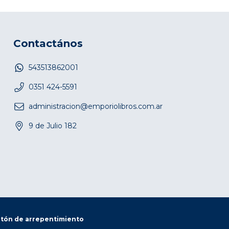
Contactános
543513862001
0351 424-5591
administracion@emporiolibros.com.ar
9 de Julio 182
tón de arrepentimiento