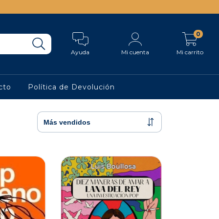
0
Ayuda
Mi cuenta
Mi carrito
cto
Política de Devolución