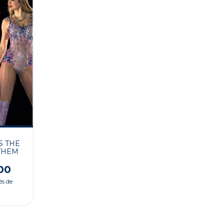
S THE
THEM
00
és de