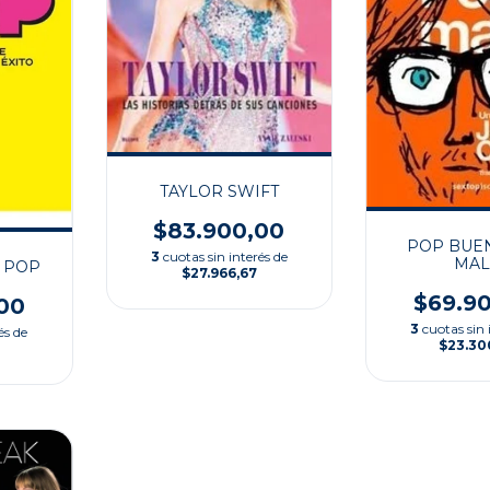
TAYLOR SWIFT
$83.900,00
POP BUE
3
cuotas sin interés de
MA
 POP
$27.966,67
$69.9
00
3
cuotas sin 
és de
$23.30