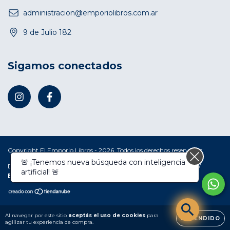
administracion@emporiolibros.com.ar
9 de Julio 182
Sigamos conectados
Copyright El Emporio Libros - 2026. Todos los derechos reservados.
🚨 ¡Tenemos nueva búsqueda con inteligencia
Defensa de las y los consumidores. Para reclamos
ingresá acá.
/
artificial! 🚨
Botón de arrepentimiento
Al navegar por este sitio
aceptás el uso de cookies
para
ENTENDIDO
agilizar tu experiencia de compra.