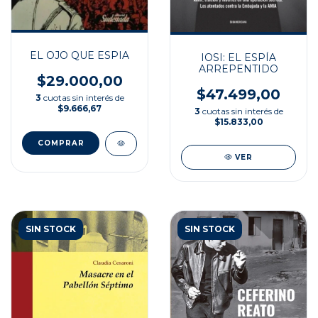
EL OJO QUE ESPIA
IOSI: EL ESPÍA
ARREPENTIDO
$29.000,00
$47.499,00
3
cuotas sin interés de
$9.666,67
3
cuotas sin interés de
$15.833,00
VER
SIN STOCK
SIN STOCK