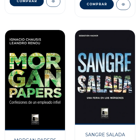
SANGRE SALADA