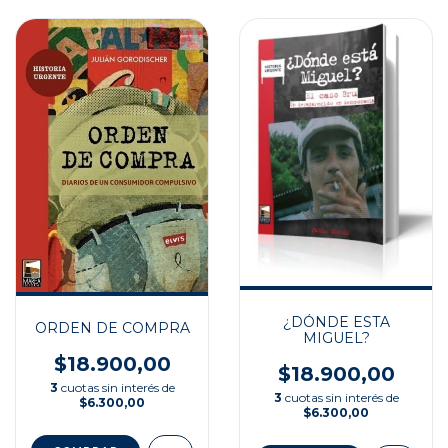
¿DÓNDE ESTA
ORDEN DE COMPRA
MIGUEL?
$18.900,00
$18.900,00
3
cuotas sin interés de
3
cuotas sin interés de
$6.300,00
$6.300,00