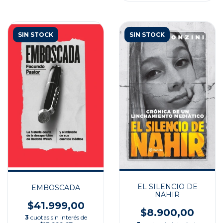
SIN STOCK
SIN STOCK
EL SILENCIO DE
EMBOSCADA
NAHIR
$41.999,00
$8.900,00
3
cuotas sin interés de