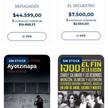
EL SECUESTRO
REFUGIADOS
$7.500,00
$44.599,00
3
cuotas sin interés de
3
cuotas sin interés de
$2.500,00
$14.866,33
VER
VER
SIN STOCK
SIN STOCK