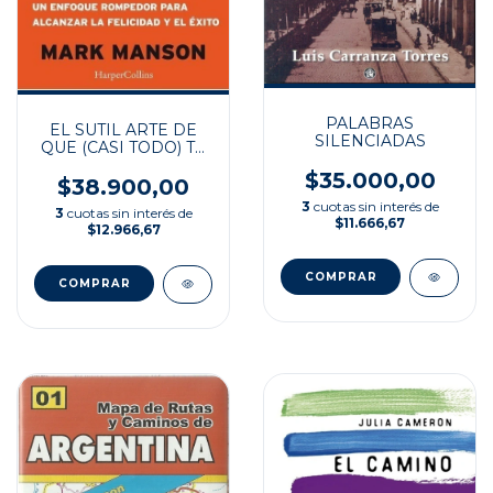
PALABRAS
EL SUTIL ARTE DE
SILENCIADAS
QUE (CASI TODO) TE
IMPORTE UNA
$35.000,00
MIERDA
$38.900,00
3
cuotas sin interés de
3
cuotas sin interés de
$11.666,67
$12.966,67