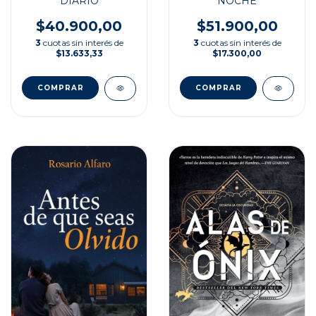
NOCHE
DIARIO
$51.900,00
$40.900,00
3
cuotas sin interés de
3
cuotas sin interés de
$17.300,00
$13.633,33