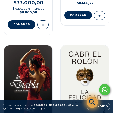
$33.000,00
$8.666,33
3
cuotas sin interés de
$11.000,00
Al navegar por este sitio
aceptás el uso de cookies
para
ENTENDIDO
agilizar tu experiencia de compra.