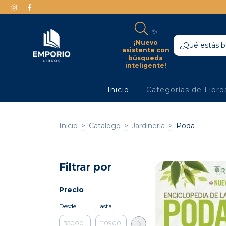
✨
¡Nuevo
asistente con
búsqueda
inteligente!
Inicio
Categorías de Libr
Inicio
>
Catalogo
>
Jardinería
>
Poda
Filtrar por
Precio
Desde
Hasta