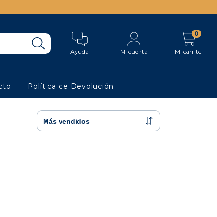
0
Ayuda
Mi cuenta
Mi carrito
cto
Política de Devolución