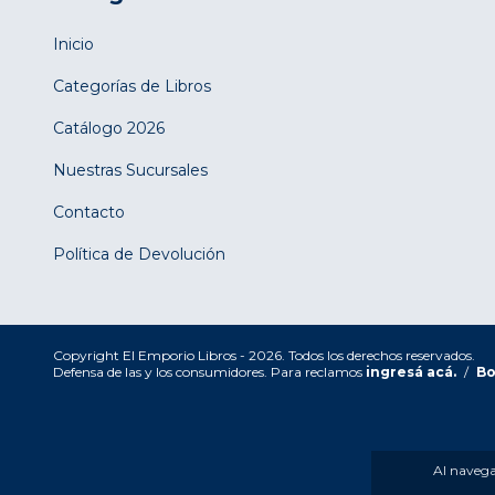
Inicio
Categorías de Libros
Catálogo 2026
Nuestras Sucursales
Contacto
Política de Devolución
Copyright El Emporio Libros - 2026. Todos los derechos reservados.
Defensa de las y los consumidores. Para reclamos
ingresá acá.
/
Bo
Al navegar