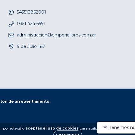
543513862001
0351 424-5591
administracion@emporiolibros.com.ar
9 de Julio 182
tón de arrepentimiento
 por este sitio
aceptás el uso de cookies
para agilizar tu experiencia de 