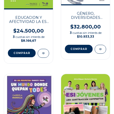
GÉNERO,
DIVERSIDADES
EDUCACION Y
SEXUALES Y ESI
AFECTIVIDAD LA ESI
EN CASA Y EN LA
$32.800,00
ESCUELA
$24.500,00
3
cuotas sin interés de
$10.933,33
3
cuotas sin interés de
$8.166,67