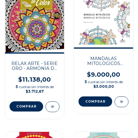
MANDALAS
RELAX ARTE - SERIE
MITOLOGICOS
ORO - ARMONIA DE
MANDALAS
COLOR
MITOLOGICAS
$9.000,00
$11.138,00
3
cuotas sin interés de
$3.000,00
3
cuotas sin interés de
$3.712,67