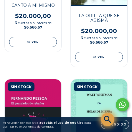
CANTO A MÍ MISMO
$20.000,00
LA ORILLA QUE SE
ABISMA
3
cuotas sin interés de
$6.666,67
$20.000,00
3
cuotas sin interés de
VER
$6.666,67
VER
SIN STOCK
SIN STOCK
Al navegar por este sitio
aceptás el uso de cookies
para
ENTENDIDO
agilizar tu experiencia de compra.