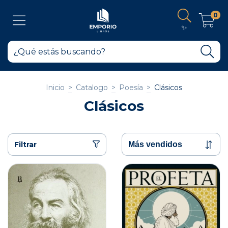
0
✨
Inicio
>
Catalogo
>
Poesía
>
Clásicos
Clásicos
Filtrar