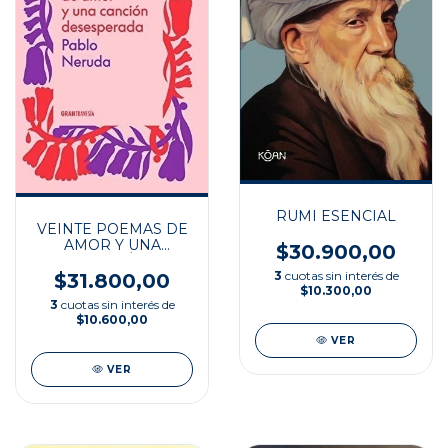
RUMI ESENCIAL
VEINTE POEMAS DE
AMOR Y UNA
$30.900,00
CANCIÓN
DESESPERADA
3
cuotas sin interés de
$31.800,00
$10.300,00
3
cuotas sin interés de
$10.600,00
VER
VER