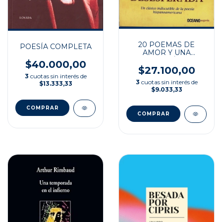
20 POEMAS DE
POESÍA COMPLETA
AMOR Y UNA
CANCIÒN
$40.000,00
DESESPERADA
$27.100,00
3
cuotas sin interés de
3
cuotas sin interés de
$13.333,33
$9.033,33