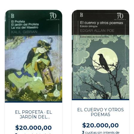
EL CUERVO Y OTROS
EL PROFETA · EL
POEMAS
JARDÍN DEL
PROFETA · LA VOZ
$20.000,00
DEL MAESTRO
$20.000,00
3
cuotas sin interés de