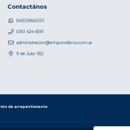
Contactános
543513862001
0351 424-5591
administracion@emporiolibros.com.ar
9 de Julio 182
tón de arrepentimiento