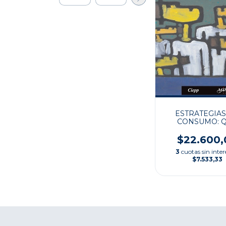
ESTRATEGIAS
CONSUMO: 
COMEN LO
ARGENTINOS
$22.600,
COMEN
3
cuotas sin inter
$7.533,33