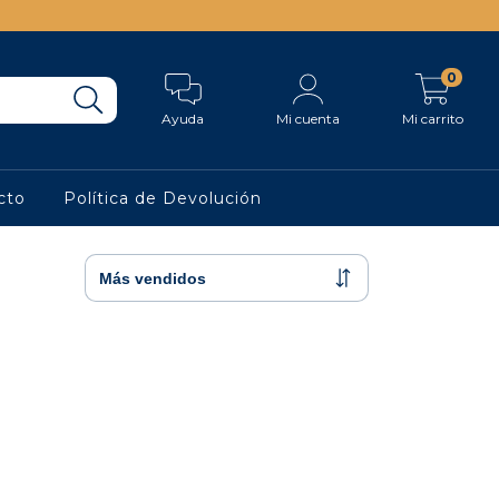
0
Ayuda
Mi cuenta
Mi carrito
cto
Política de Devolución