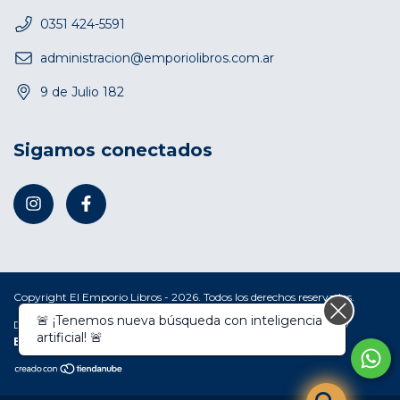
0351 424-5591
administracion@emporiolibros.com.ar
9 de Julio 182
Sigamos conectados
Copyright El Emporio Libros - 2026. Todos los derechos reservados.
🚨 ¡Tenemos nueva búsqueda con inteligencia
Defensa de las y los consumidores. Para reclamos
ingresá acá.
/
artificial! 🚨
Botón de arrepentimiento