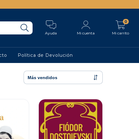
0
Ayuda
Mi cuenta
Mi carrito
cto
Política de Devolución