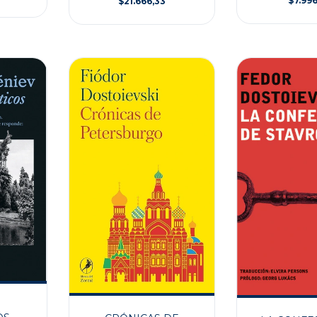
$7.996
$21.666,33