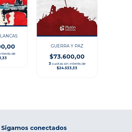
LANCAS
00,00
GUERRA Y PAZ
interés de
$73.600,00
3,33
3
cuotas sin interés de
$24.533,33
Sigamos conectados