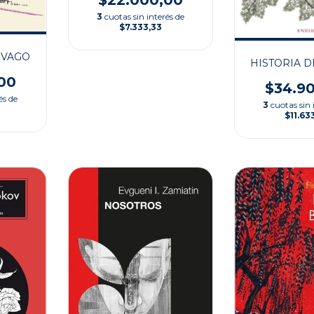
3
cuotas sin interés de
$7.333,33
IVAGO
HISTORIA D
00
$34.9
és de
3
cuotas sin 
$11.63