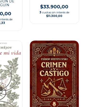
SIÓN DE
GUIN
$33.900,00
3
cuotas sin interés de
00,00
$11.300,00
interés de
3,33