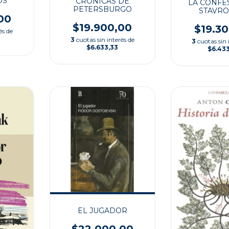
OS
CRÓNICAS DE
LA CONFE
PETERSBURGO
STAVRO
00
$19.900,00
$19.3
és de
3
cuotas sin interés de
3
cuotas sin 
$6.633,33
$6.43
EL JUGADOR
$22.000,00