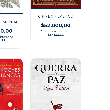
CRIMEN Y CASTIGO
E MI VIDA
$52.000,00
00,00
3
cuotas sin interés de
$17.333,33
interés de
3,33