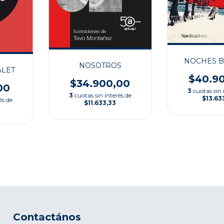
NOCHES B
NOSOTROS
ALET
$40.9
$34.900,00
00
3
cuotas sin 
3
cuotas sin interés de
$13.63
és de
$11.633,33
Contactános