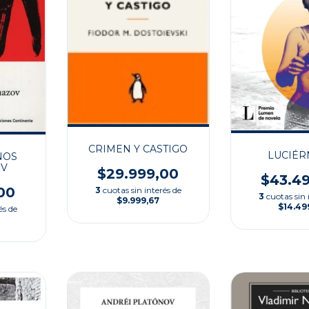
CRIMEN Y CASTIGO
LUCIÉR
NOS
OV
$29.999,00
$43.4
00
3
cuotas sin interés de
3
cuotas sin 
$9.999,67
$14.49
és de