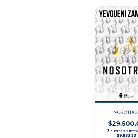
NOSOTRO
$29.500,
3
cuotas sin inter
$9.833,33