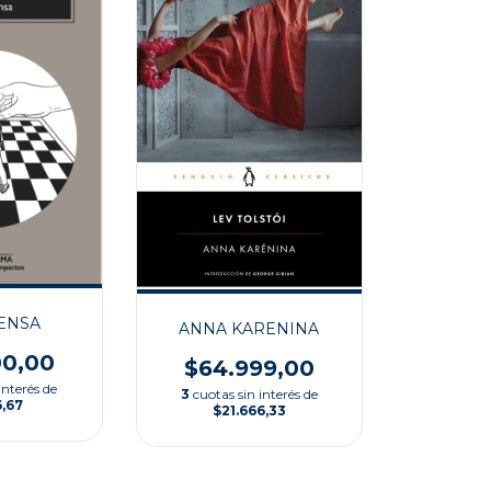
ENSA
ANNA KARENINA
00,00
$64.999,00
interés de
3
cuotas sin interés de
6,67
$21.666,33