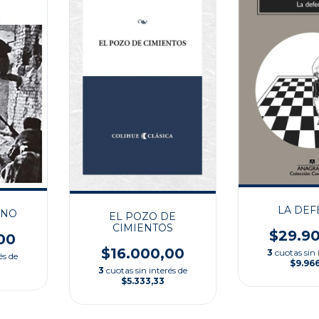
LA DEF
INO
EL POZO DE
CIMIENTOS
$29.9
00
$16.000,00
3
cuotas sin 
és de
$9.96
3
cuotas sin interés de
$5.333,33