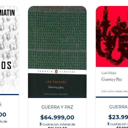
S
GUERRA 
GUERRA Y PAZ
00
$23.9
$64.999,00
és de
3
cuotas sin 
3
cuotas sin interés de