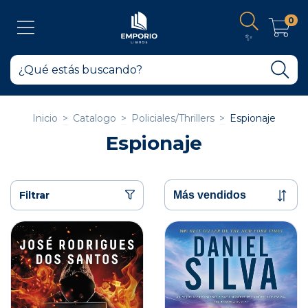
0
✨
Inicio
>
Catalogo
>
Policiales/Thrillers
>
Espionaje
Espionaje
Filtrar