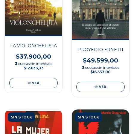
LA VIOLONCHELISTA
PROYECTO ERNETTI
$37.900,00
$49.599,00
3
cuotas sin interés de
3
cuotas sin interés de
$12.633,33
$16.533,00
VER
VER
SIN STOCK
SIN STOCK