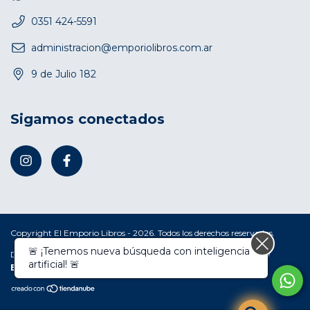
0351 424-5591
administracion@emporiolibros.com.ar
9 de Julio 182
Sigamos conectados
Copyright El Emporio Libros - 2026. Todos los derechos reservados.
🚨 ¡Tenemos nueva búsqueda con inteligencia
Defensa de las y los consumidores. Para reclamos
ingresá acá.
/
artificial! 🚨
Botón de arrepentimiento