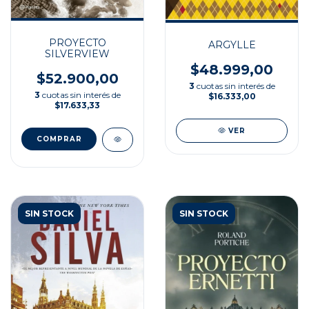
PROYECTO
ARGYLLE
SILVERVIEW
$48.999,00
$52.900,00
3
cuotas sin interés de
3
cuotas sin interés de
$16.333,00
$17.633,33
VER
SIN STOCK
SIN STOCK