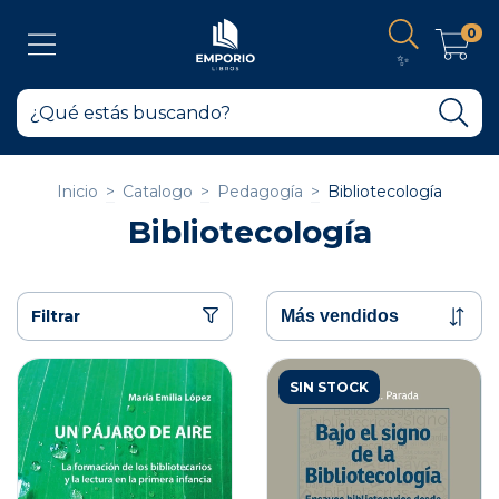
0
✨
Inicio
>
Catalogo
>
Pedagogía
>
Bibliotecología
Bibliotecología
Filtrar
SIN STOCK